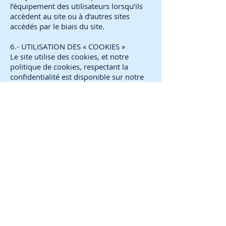
l’équipement des utilisateurs lorsqu’ils
accèdent au site ou à d’autres sites
accédés par le biais du site.
6.- UTILISATION DES « COOKIES »
Le site utilise des cookies, et notre
politique de cookies, respectant la
confidentialité est disponible sur notre
site.
7.- PROPRIÉTÉ INTELECTUELLE ET
INDUSTRIELLE
Tous les droits de propriété industrielle
et intellectuelle du site, ainsi que tout
son contenu, appartiennent à
Emmanuelle CADOU. Toute utilisation
du site ou de son contenu doit être
exclusivement destinée à des fins
particulières. Toute autre utilisation
impliquant la copie, la reproduction, la
distribution, la transformation, la
communication publique ou toute autre